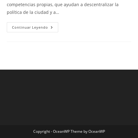
competencias propias, que ayudan a descentralizar la
política de la ciudad y a…
Fc
Continuar Leyendo
Barcelona
Ultima
Hora
Copyright - OceanWP Theme by OceanWP