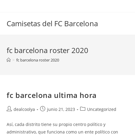
Saltar
al
contenido
Camisetas del FC Barcelona
fc barcelona roster 2020
>
fc barcelona roster 2020
fc barcelona ultima hora
Autor
Publicación
Categoría
dealcoolya
junio 21, 2023
Uncategorized
de
de
de
la
la
la
Así, cada distrito tiene su propio centro político y
entrada:
entrada:
entrada:
administrativo, que funciona como un ente político con