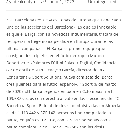
Autor
Publicación
Categoría
dealcoolya
junio 1, 2022
Uncategorized
de
de
de
la
la
la
entrada:
entrada:
entrada:
↑ FC Barcelona (ed.). ↑ «Las Copas de Europa que tiene cada
una de las secciones del Barcelona». Lo que es innegable
es que el Barça, con su novedosa indumentaria, tratará de
recuperar la hegemonía perdida en Europa durante las
últimas campañas. ↑ El Barça, el primer equipo que
consigue dos tripletes en el fútbol europeo Mundo
Deportivo. ↑ «Palmarés Fútbol Sala». ↑ Digital, Confidencial
(22 de abril de 2020). «Rayco García, director de RG
Consultant & Sport Solutions,
nueva camiseta del Barça
crea puentes para el fútbol español». ↑ Sport (6 de marzo
de 2020). «El Barça Legends empata en Colombia». ↑ a b
109.637 socios con derecho al voto en las elecciones del FC
Barcelona Sport. El total de dosis administradas en Almería
es de 1.113.442 y 576.142 personas han completado la
pauta; en Jaén es 999.998, con 519.342 personas con la
pauta completa; y, en Huelva, 798.507 son las dosis